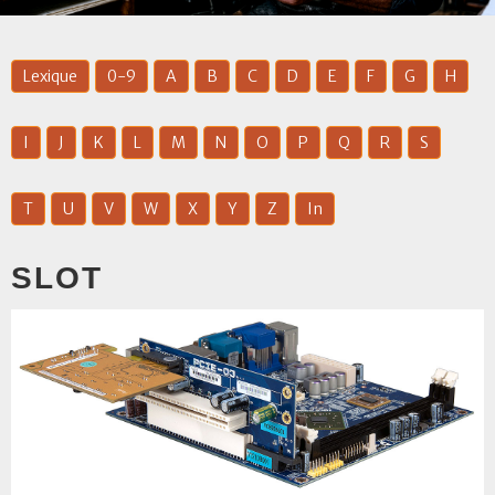
Lexique
0-9
A
B
C
D
E
F
G
H
I
J
K
L
M
N
O
P
Q
R
S
T
U
V
W
X
Y
Z
In
SLOT