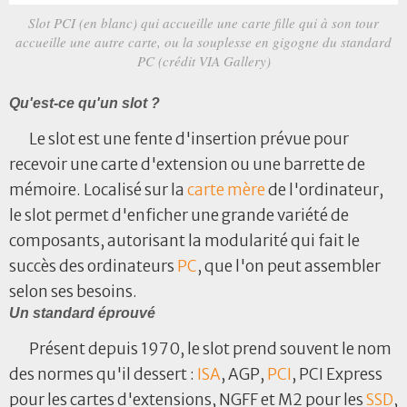
Slot PCI (en blanc) qui accueille une carte fille qui à son tour
accueille une autre carte, ou la souplesse en gigogne du standard
PC (crédit VIA Gallery)
Qu'est-ce qu'un slot ?
Le slot est une fente d'insertion prévue pour
recevoir une carte d'extension ou une barrette de
mémoire. Localisé sur la
carte mère
de l'ordinateur,
le slot permet d'enficher une grande variété de
composants, autorisant la modularité qui fait le
succès des ordinateurs
PC
, que l'on peut assembler
selon ses besoins.
Un standard éprouvé
Présent depuis 1970, le slot prend souvent le nom
des normes qu'il dessert :
ISA
, AGP,
PCI
, PCI Express
pour les cartes d'extensions, NGFF et M2 pour les
SSD
,