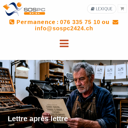
LEXIQUE
Permanence :
ou
076 335 75 10
info@sospc2424.ch
Lettre après lettre