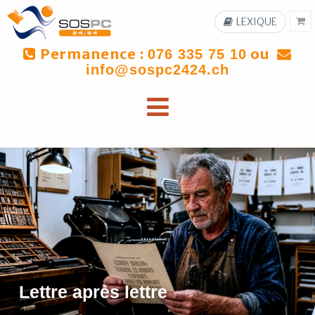
LEXIQUE
Permanence :
ou
076 335 75 10
info@sospc2424.ch
Lettre après lettre