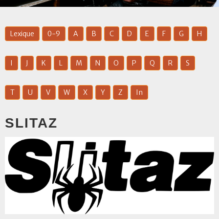
Lexique
0-9
A
B
C
D
E
F
G
H
I
J
K
L
M
N
O
P
Q
R
S
T
U
V
W
X
Y
Z
In
SLITAZ