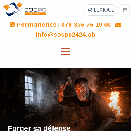
LEXIQUE
Permanence :
ou
076 335 75 10
info@sospc2424.ch
Forger sa défense