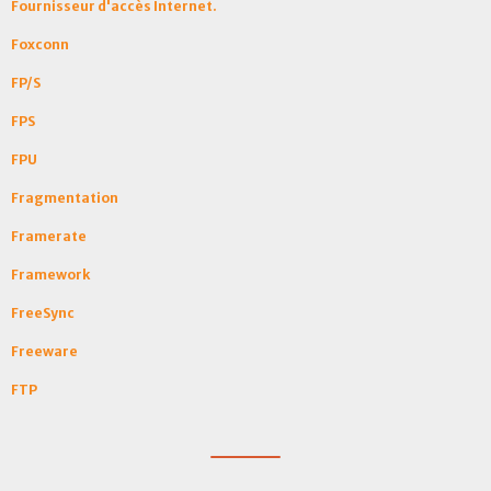
Fournisseur d'accès Internet.
Foxconn
FP/S
FPS
FPU
Fragmentation
Framerate
Framework
FreeSync
Freeware
FTP