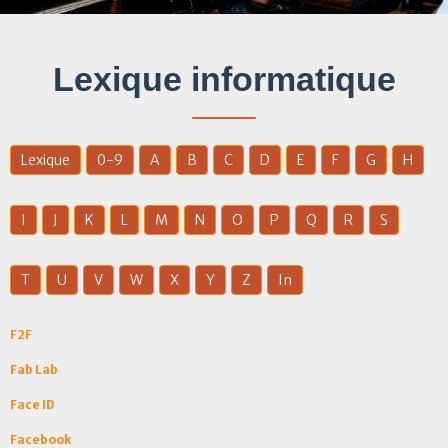
Lexique informatique
Lexique
0-9
A
B
C
D
E
F
G
H
I
J
K
L
M
N
O
P
Q
R
S
T
U
V
W
X
Y
Z
In
F2F
Fab Lab
Face ID
Facebook