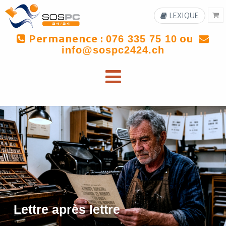
LEXIQUE
Permanence :
ou
076 335 75 10
info@sospc2424.ch
Lettre après lettre