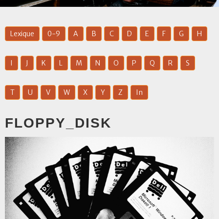
Lexique
0-9
A
B
C
D
E
F
G
H
I
J
K
L
M
N
O
P
Q
R
S
T
U
V
W
X
Y
Z
In
FLOPPY_DISK