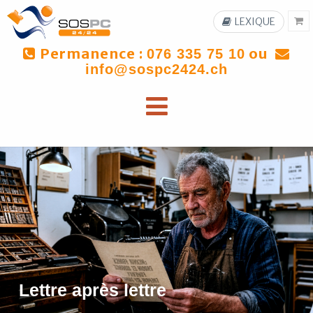
LEXIQUE
Permanence :
ou
076 335 75 10
info@sospc2424.ch
Lettre après lettre