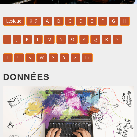
Lexique
0-9
A
B
C
D
E
F
G
H
I
J
K
L
M
N
O
P
Q
R
S
T
U
V
W
X
Y
Z
In
DONNÉES