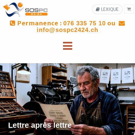
LEXIQUE
Permanence :
ou
076 335 75 10
info@sospc2424.ch
Lettre après lettre