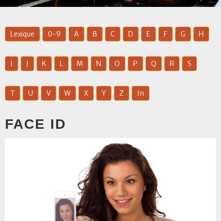
Lexique
0-9
A
B
C
D
E
F
G
H
I
J
K
L
M
N
O
P
Q
R
S
T
U
V
W
X
Y
Z
In
FACE ID