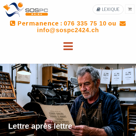
LEXIQUE
Permanence :
ou
076 335 75 10
info@sospc2424.ch
Lettre après lettre