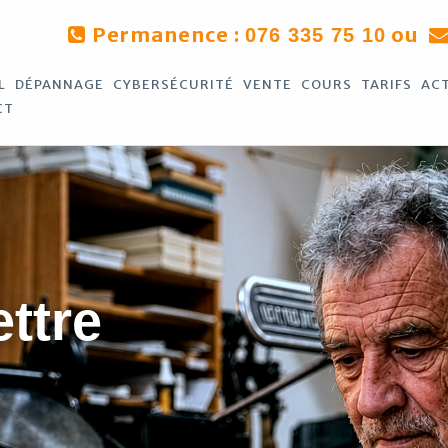
Permanence :
ou
076 335 75 10
L
DÉPANNAGE
CYBERSÉCURITÉ
VENTE
COURS
TARIFS
AC
CT
ettre