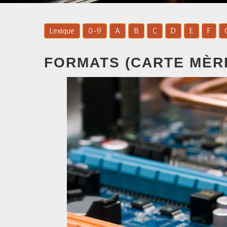
Lexique
0-9
A
B
C
D
E
F
FORMATS (CARTE MÈR