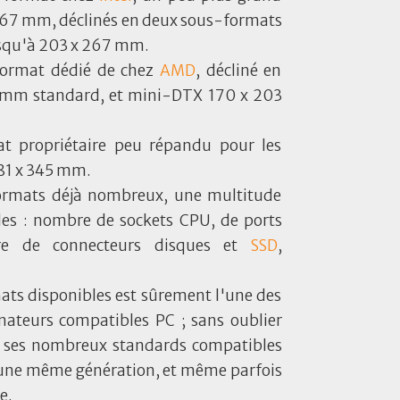
 267 mm, déclinés en deux sous-formats
usqu'à 203 x 267 mm.
format dédié de chez
AMD
, décliné en
3 mm standard, et mini-DTX 170 x 203
t propriétaire peu répandu pour les
381 x 345 mm.
 formats déjà nombreux, une multitude
les : nombre de sockets CPU, de ports
re de connecteurs disques et
SSD
,
mats disponibles est sûrement l'une des
inateurs compatibles PC ; sans oublier
et ses nombreux standards compatibles
d'une même génération, et même parfois
e.