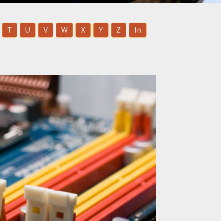
T
U
V
W
X
Y
Z
In