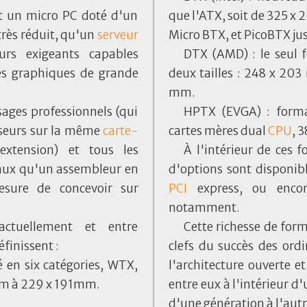
ant un micro PC doté d'un
que l'ATX, soit de 325 x
rès réduit, qu'un
serveur
Micro BTX, et PicoBTX j
rs exigeants capables
DTX (AMD) : le seul 
es graphiques de grande
deux tailles : 248 x 20
mm.
ages professionnels (qui
HPTX (EVGA) : forma
seurs sur la même
carte-
cartes mères dual
CPU
, 
xtension) et tous les
À l'intérieur de ces
iaux qu'un assembleur en
d'options sont disponib
sure de concevoir sur
PCI
express, ou enco
notamment.
actuellement et entre
Cette richesse de for
éfinissent :
clefs du succès des ord
né en six catégories, WTX,
l'architecture ouverte 
m à 229 x 191mm.
entre eux à l'intérieur 
d'une génération à l'autr