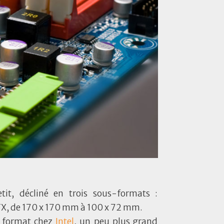
.
etit, décliné en trois sous-formats :
TX, de 170 x 170 mm à 100 x 72 mm.
u format chez
Intel
, un peu plus grand