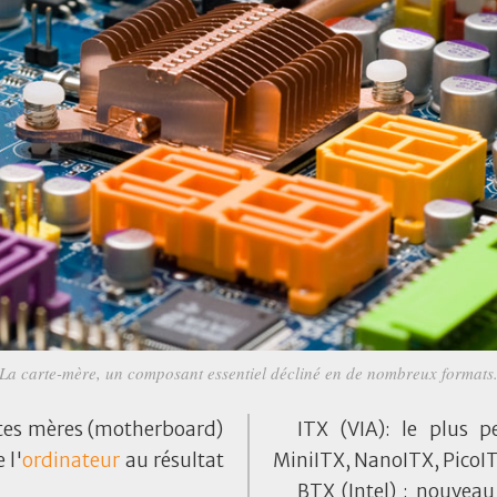
La carte-mère, un composant essentiel décliné en de nombreux formats
rtes mères (motherboard)
ITX (VIA): le plus p
 l'
ordinateur
au résultat
MiniITX, NanoITX, PicoI
BTX (Intel) : nouvea