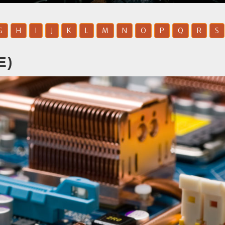
G
H
I
J
K
L
M
N
O
P
Q
R
S
E)