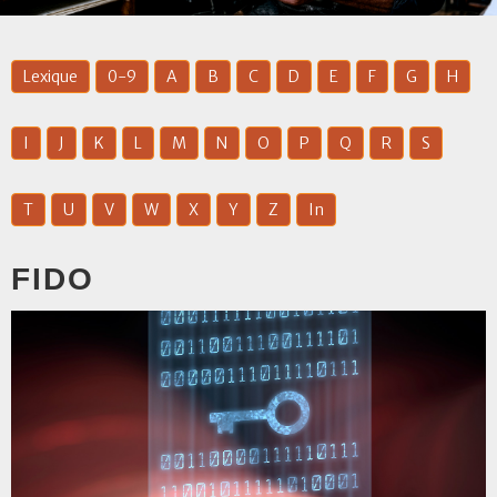
Lexique
0-9
A
B
C
D
E
F
G
H
I
J
K
L
M
N
O
P
Q
R
S
T
U
V
W
X
Y
Z
In
FIDO