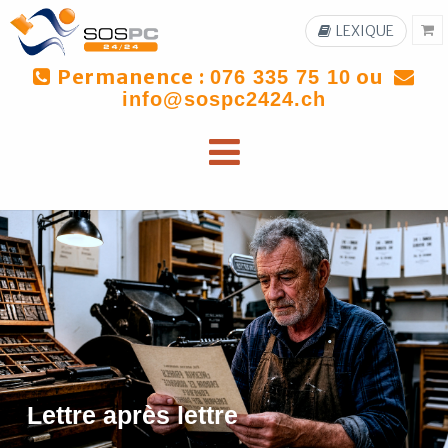
LEXIQUE
Permanence :
ou
076 335 75 10
info@sospc2424.ch
Lettre après lettre