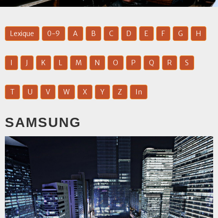
Lexique
0-9
A
B
C
D
E
F
G
H
I
J
K
L
M
N
O
P
Q
R
S
T
U
V
W
X
Y
Z
In
SAMSUNG