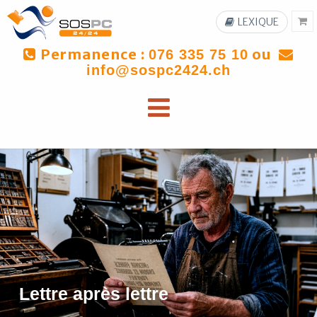
LEXIQUE
Permanence :
ou
076 335 75 10
info@sospc2424.ch
Lettre après lettre