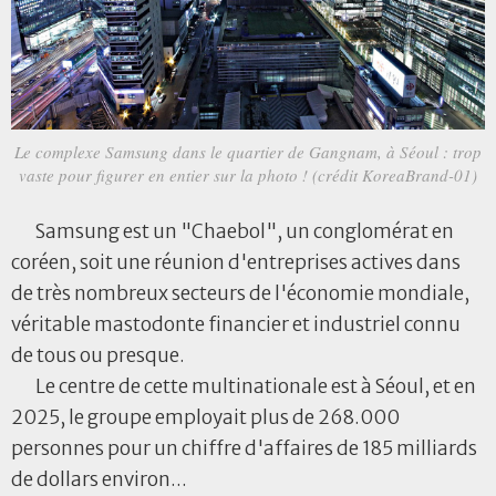
Le complexe Samsung dans le quartier de Gangnam, à Séoul : trop
vaste pour figurer en entier sur la photo ! (crédit KoreaBrand-01)
Samsung est un "Chaebol", un conglomérat en
coréen, soit une réunion d'entreprises actives dans
de très nombreux secteurs de l'économie mondiale,
véritable mastodonte financier et industriel connu
de tous ou presque.
Le centre de cette multinationale est à Séoul, et en
2025, le groupe employait plus de 268.000
personnes pour un chiffre d'affaires de 185 milliards
de dollars environ...