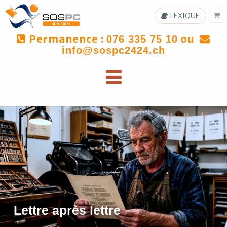
LEXIQUE
Permanence :
ou
076 335 75 10
info@sospc2424.ch
Lettre après lettre