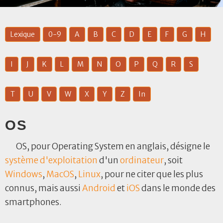
Lexique
0-9
A
B
C
D
E
F
G
H
I
J
K
L
M
N
O
P
Q
R
S
T
U
V
W
X
Y
Z
In
OS
OS, pour Operating System en anglais, désigne le
système d'exploitation
d'un
ordinateur
, soit
Windows
,
MacOS
,
Linux
, pour ne citer que les plus
connus, mais aussi
Android
et
iOS
dans le monde des
smartphones.