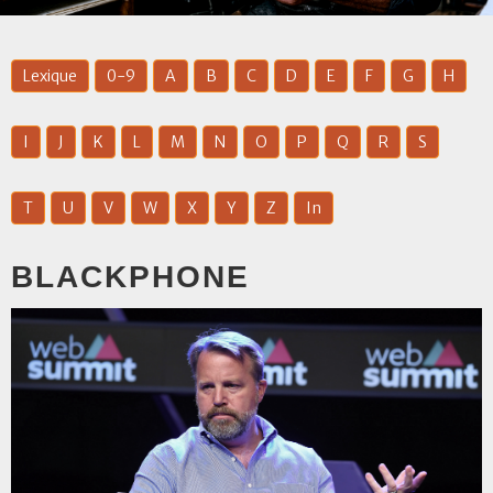
Lexique
0-9
A
B
C
D
E
F
G
H
I
J
K
L
M
N
O
P
Q
R
S
T
U
V
W
X
Y
Z
In
BLACKPHONE