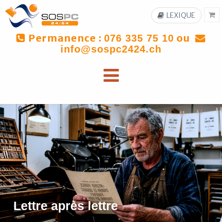
LEXIQUE
Permanence :
ou
076 335 75 10
info@sospc2424.ch
Lettre après lettre