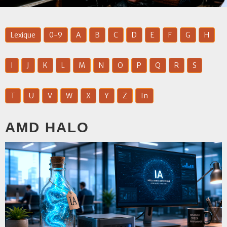
Lexique
0-9
A
B
C
D
E
F
G
H
I
J
K
L
M
N
O
P
Q
R
S
T
U
V
W
X
Y
Z
In
AMD HALO