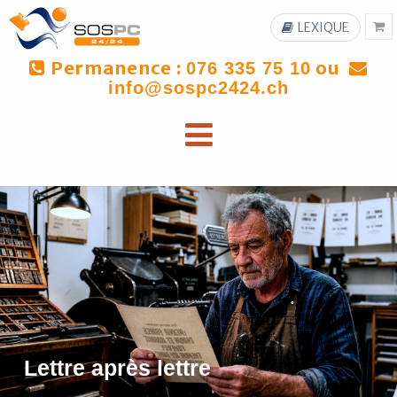
LEXIQUE
Permanence :
ou
076 335 75 10
info@sospc2424.ch
Lettre après lettre