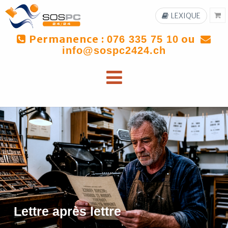
LEXIQUE
Permanence :
ou
076 335 75 10
info@sospc2424.ch
Lettre après lettre