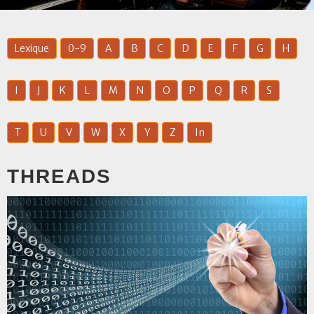
Lexique
0-9
A
B
C
D
E
F
G
H
I
J
K
L
M
N
O
P
Q
R
S
T
U
V
W
X
Y
Z
In
THREADS