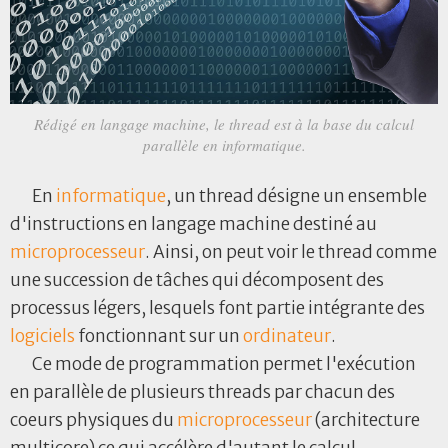
Rédigé en langage machine, le thread est à la base du calcul
parallèle en informatique.
En
informatique
, un thread désigne un ensemble
d'instructions en langage machine destiné au
microprocesseur
. Ainsi, on peut voir le thread comme
une succession de tâches qui décomposent des
processus légers, lesquels font partie intégrante des
logiciels
fonctionnant sur un
ordinateur
.
Ce mode de programmation permet l'exécution
en parallèle de plusieurs threads par chacun des
coeurs physiques du
microprocesseur
(architecture