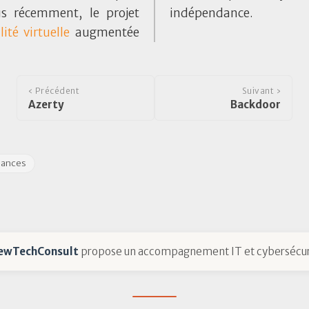
s récemment, le projet
indépendance.
lité virtuelle
augmentée
‹ Précédent
Suivant ›
Azerty
Backdoor
dances
ewTechConsult
propose un accompagnement IT et cybersécur