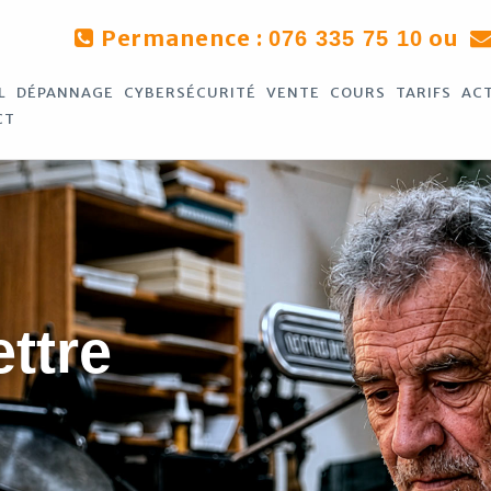
Permanence :
ou
076 335 75 10
L
DÉPANNAGE
CYBERSÉCURITÉ
VENTE
COURS
TARIFS
AC
CT
ettre