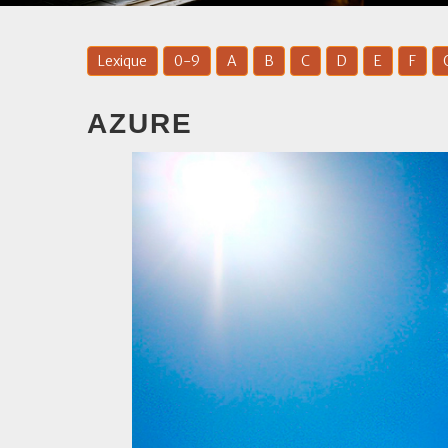
Lexique
0-9
A
B
C
D
E
F
AZURE