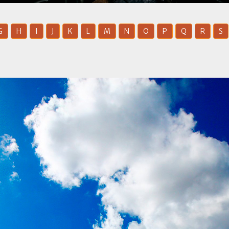
G
H
I
J
K
L
M
N
O
P
Q
R
S