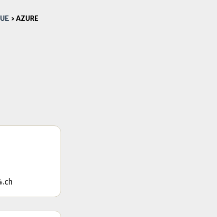
QUE
›
AZURE
4.ch