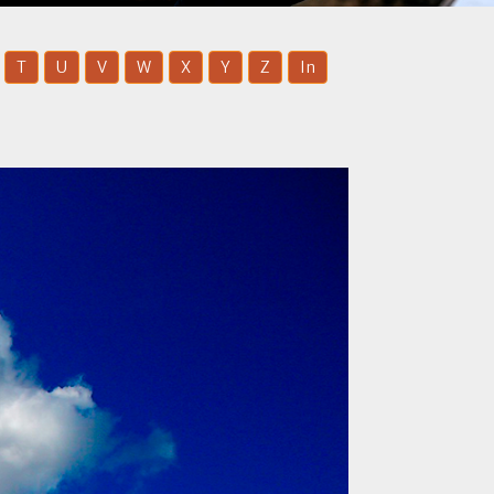
T
U
V
W
X
Y
Z
In