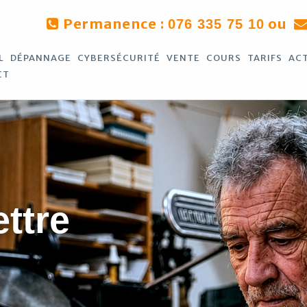
Permanence :
ou
076 335 75 10
L
DÉPANNAGE
CYBERSÉCURITÉ
VENTE
COURS
TARIFS
AC
CT
ettre