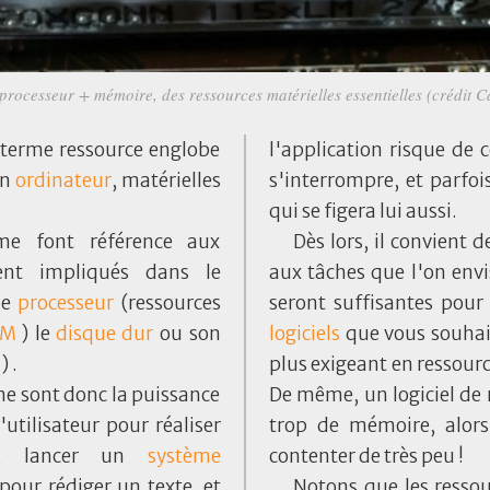
rocesseur + mémoire, des ressources matérielles essentielles (crédit 
e terme ressource englobe
l'application risque de 
un
ordinateur
, matérielles
s'interrompre, et parfoi
qui se figera lui aussi.
ème font référence aux
Dès lors, il convient 
ent impliqués dans le
aux tâches que l'on envi
le
processeur
(ressources
seront suffisantes pour
AM
) le
disque dur
ou son
logiciels
que vous souhaite
) .
plus exigeant en ressour
me sont donc la puissance
De même, un logiciel de
utilisateur pour réaliser
trop de mémoire, alors
si, lancer un
système
contenter de très peu !
pour rédiger un texte, et
Notons que les ressou