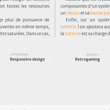
ion toutes les ressources
composantes d'un systèm
un
réseau
et sa
bande pa
ige plus de puissance de
Enfin, sur un syst
t ouvertes en même temps,
tablette
) on ajoutera au
tre saturées. Dans ce cas,
la
batterie
est sa charge 
‹ Précédent
Suivant ›
Responsive design
Retrogaming