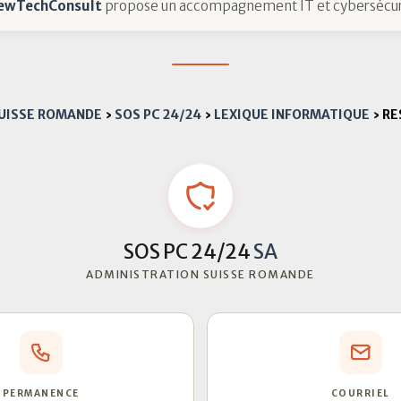
ewTechConsult
propose un accompagnement IT et cybersécur
SUISSE ROMANDE
›
SOS PC 24/24
›
LEXIQUE INFORMATIQUE
›
RE
SOS PC 24/24
SA
ADMINISTRATION SUISSE ROMANDE
PERMANENCE
COURRIEL