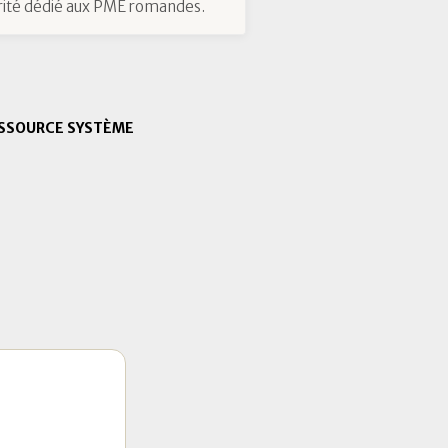
ité dédié aux PME romandes.
SSOURCE SYSTÈME