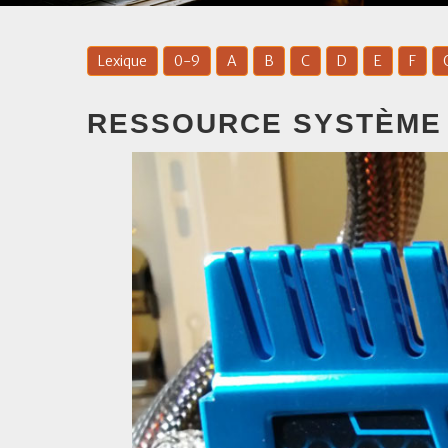
Lexique
0-9
A
B
C
D
E
F
RESSOURCE SYSTÈME