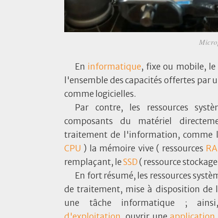
Microp
En
informatique
, fixe ou mobile, l
l'ensemble des capacités offertes par 
comme logicielles.
Par contre, les ressources syst
composants du matériel directem
traitement de l'information, comme 
CPU
) la mémoire vive ( ressources
R
remplaçant, le
SSD
( ressource stockage 
En fort résumé, les ressources systè
de traitement, mise à disposition de l'
une tâche informatique ; ain
d'exploitation
, ouvrir une
application