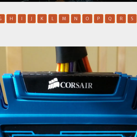
G
H
I
J
K
L
M
N
O
P
Q
R
S