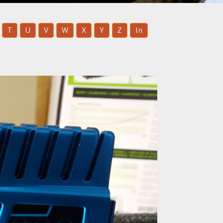
T
U
V
W
X
Y
Z
In