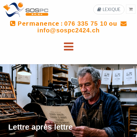
LEXIQUE
Permanence :
ou
076 335 75 10
info@sospc2424.ch
Lettre après lettre