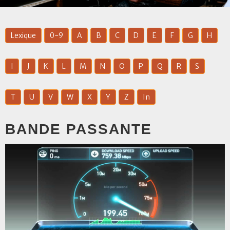
Lexique
0-9
A
B
C
D
E
F
G
H
I
J
K
L
M
N
O
P
Q
R
S
T
U
V
W
X
Y
Z
In
BANDE PASSANTE