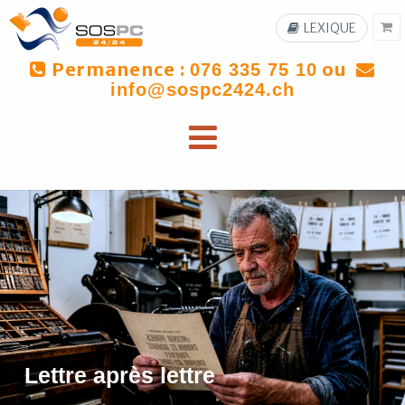
LEXIQUE
Permanence :
ou
076 335 75 10
info@sospc2424.ch
Lettre après lettre