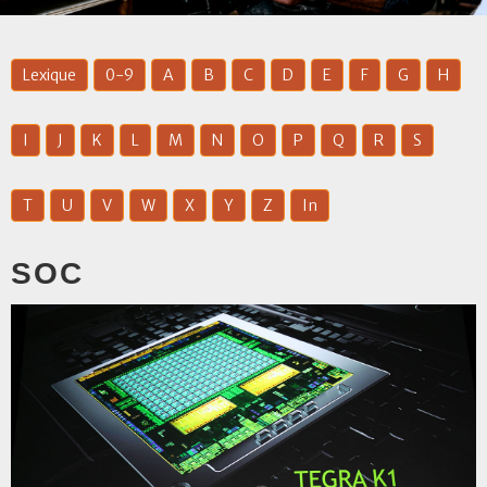
Lexique
0-9
A
B
C
D
E
F
G
H
I
J
K
L
M
N
O
P
Q
R
S
T
U
V
W
X
Y
Z
In
SOC