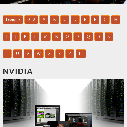
Lexique
0-9
A
B
C
D
E
F
G
H
I
J
K
L
M
N
O
P
Q
R
S
T
U
V
W
X
Y
Z
In
NVIDIA