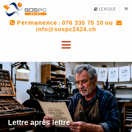
LEXIQUE
Permanence :
ou
076 335 75 10
info@sospc2424.ch
Lettre après lettre