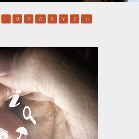
T
U
V
W
X
Y
Z
In