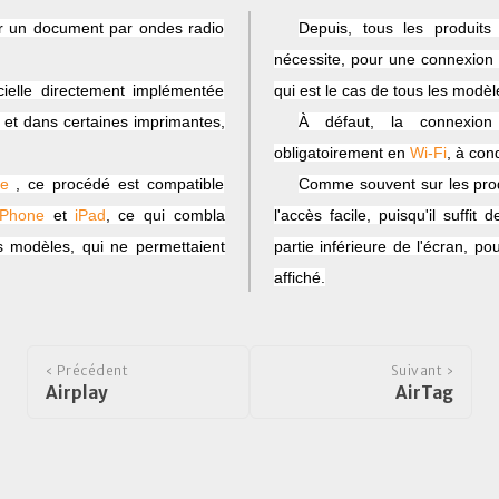
er un document par ondes radio
Depuis, tous les produits
nécessite, pour une connexion
icielle directement implémentée
qui est le cas de tous les modèl
 et dans certaines imprimantes,
À défaut, la connexion 
obligatoirement en
Wi-Fi
, à con
le
, ce procédé est compatible
Comme souvent sur les prod
iPhone
et
iPad
,
ce qui combla
l'accès facile, puisqu'il suffit
s modèles, qui ne permettaient
partie inférieure de l'écran, 
affiché.
‹ Précédent
Suivant ›
Airplay
AirTag