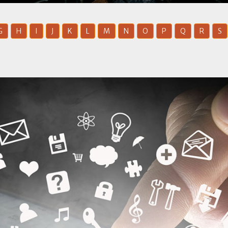
G
H
I
J
K
L
M
N
O
P
Q
R
S