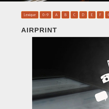
Lexique
0-9
A
B
C
D
E
F
AIRPRINT