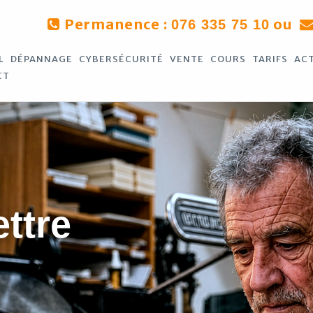
Permanence :
ou
076 335 75 10
L
DÉPANNAGE
CYBERSÉCURITÉ
VENTE
COURS
TARIFS
AC
CT
ettre