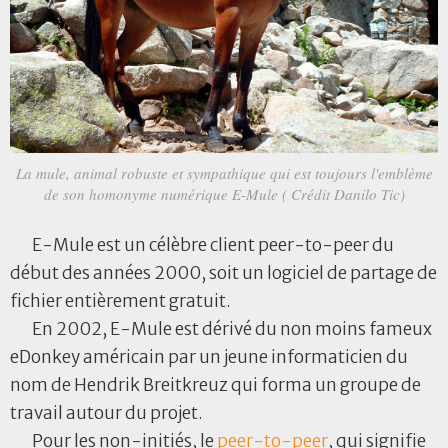
La mule, animal robuste et sympathique qui est toujours l'emblème
de son homonyme numérique E-Mule ( Crédit Danilo Tic)
E-Mule est un célèbre client peer-to-peer du
début des années 2000, soit un logiciel de partage de
fichier entièrement gratuit.
En 2002, E-Mule est dérivé du non moins fameux
eDonkey américain par un jeune informaticien du
nom de Hendrik Breitkreuz qui forma un groupe de
travail autour du projet.
Pour les non-initiés, le
peer-to-peer
, qui signifie