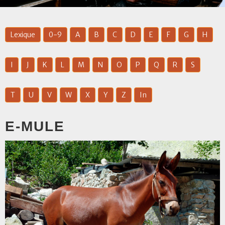
Lexique
0-9
A
B
C
D
E
F
G
H
I
J
K
L
M
N
O
P
Q
R
S
T
U
V
W
X
Y
Z
In
E-MULE