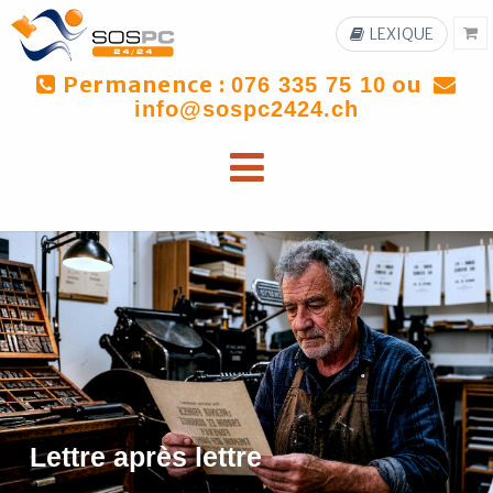
LEXIQUE
Permanence :
ou
076 335 75 10
info@sospc2424.ch
Lettre après lettre