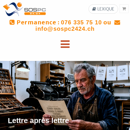
LEXIQUE
Permanence :
ou
076 335 75 10
info@sospc2424.ch
Lettre après lettre