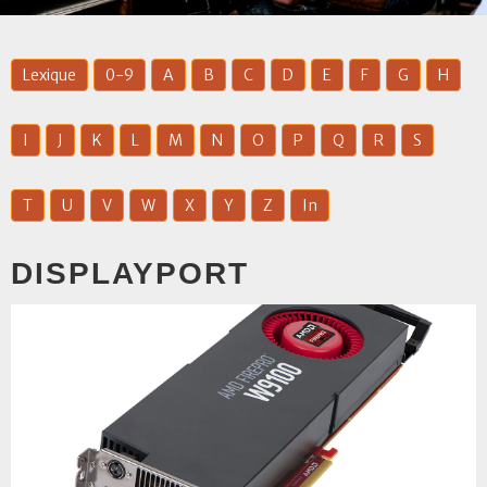
Lexique
0-9
A
B
C
D
E
F
G
H
I
J
K
L
M
N
O
P
Q
R
S
T
U
V
W
X
Y
Z
In
DISPLAYPORT