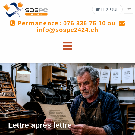
LEXIQUE
Permanence :
ou
076 335 75 10
info@sospc2424.ch
Lettre après lettre