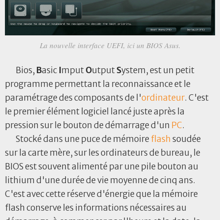
La nouvelle interface UEFI, ici un BIOS Asus.
Bios,
B
asic
I
mput
O
utput
S
ystem, est un petit
programme permettant la reconnaissance et le
paramétrage des composants de l'
ordinateur
. C'est
le premier élément logiciel lancé juste après la
pression sur le bouton de démarrage d'un
PC
.
Stocké dans une puce de mémoire
flash
soudée
sur la carte mère, sur les ordinateurs de bureau, le
BIOS est souvent alimenté par une pile bouton au
lithium d'une durée de vie moyenne de cinq ans.
C'est avec cette réserve d'énergie que la mémoire
flash conserve les informations nécessaires au