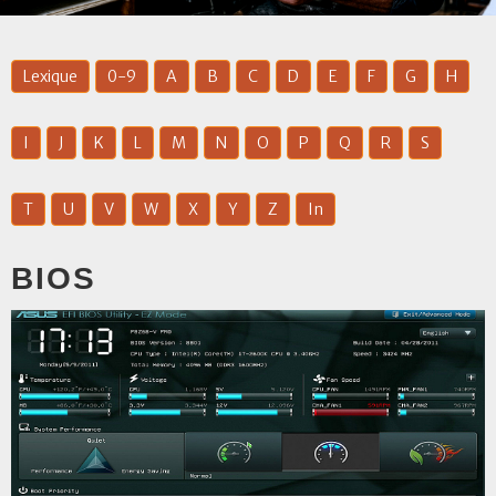
Lexique
0-9
A
B
C
D
E
F
G
H
I
J
K
L
M
N
O
P
Q
R
S
T
U
V
W
X
Y
Z
In
BIOS