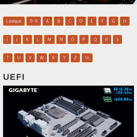
Lexique
0-9
A
B
C
D
E
F
G
H
I
J
K
L
M
N
O
P
Q
R
S
T
U
V
W
X
Y
Z
In
UEFI