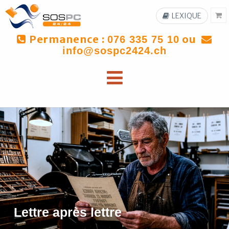
LEXIQUE
Permanence :
ou
076 335 75 10
info@sospc2424.ch
Lettre après lettre