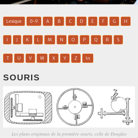
Lexique
0-9
A
B
C
D
E
F
G
H
I
J
K
L
M
N
O
P
Q
R
S
T
U
V
W
X
Y
Z
In
SOURIS
Les plans originaux de la première souris, celle de Douglas