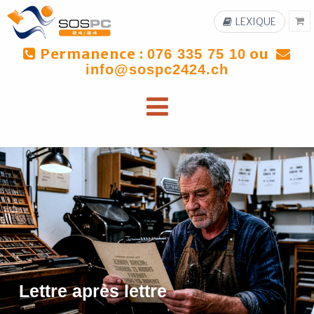
LEXIQUE
Permanence :
ou
076 335 75 10
info@sospc2424.ch
Lettre après lettre