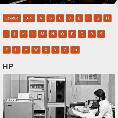
Lexique
0-9
A
B
C
D
E
F
G
H
I
J
K
L
M
N
O
P
Q
R
S
T
U
V
W
X
Y
Z
In
HP