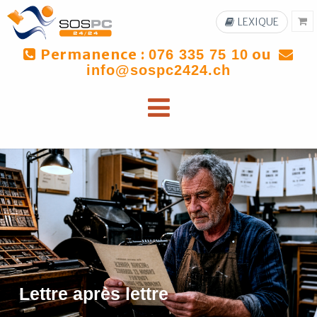
LEXIQUE
Permanence :
ou
076 335 75 10
info@sospc2424.ch
Lettre après lettre