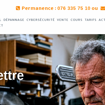
Permanence :
ou
076 335 75 10
L
DÉPANNAGE
CYBERSÉCURITÉ
VENTE
COURS
TARIFS
AC
CT
ettre