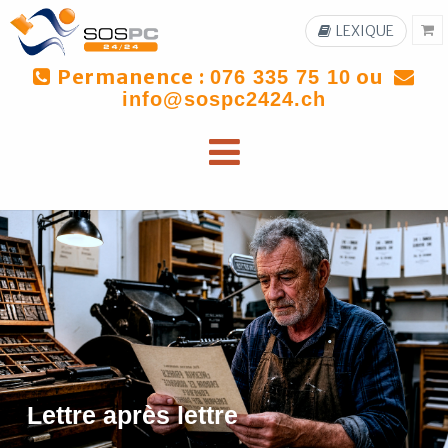
LEXIQUE
Permanence :
ou
076 335 75 10
info@sospc2424.ch
Lettre après lettre