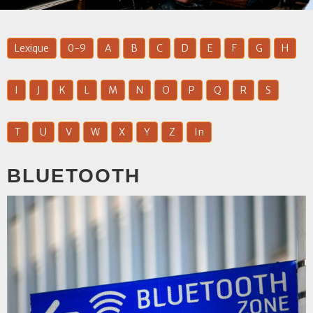
Lexique
0-9
A
B
C
D
E
F
G
H
I
J
K
L
M
N
O
P
Q
R
S
T
U
V
W
X
Y
Z
In
BLUETOOTH