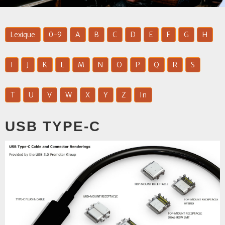
Lexique
0-9
A
B
C
D
E
F
G
H
I
J
K
L
M
N
O
P
Q
R
S
T
U
V
W
X
Y
Z
In
USB TYPE-C