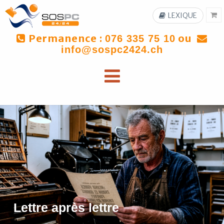
LEXIQUE
Permanence :
ou
076 335 75 10
info@sospc2424.ch
Lettre après lettre