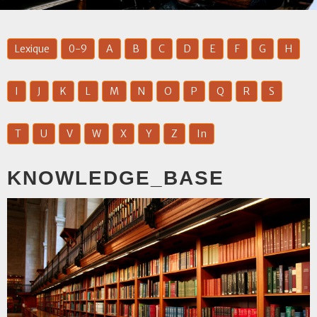
Lexique
0-9
A
B
C
D
E
F
G
H
I
J
K
L
M
N
O
P
Q
R
S
T
U
V
W
X
Y
Z
In
KNOWLEDGE_BASE