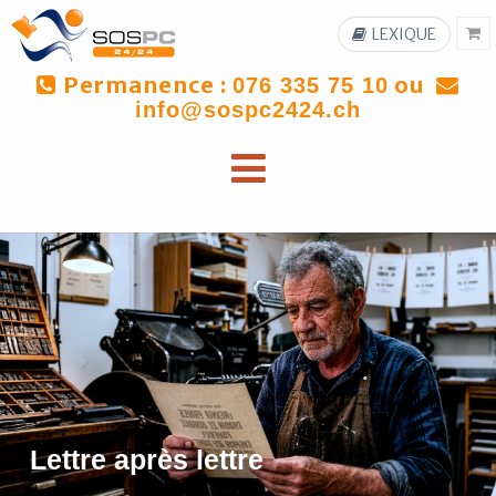
LEXIQUE
Permanence :
ou
076 335 75 10
info@sospc2424.ch
Lettre après lettre