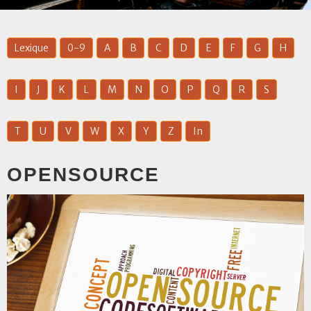
Lexique
0-9
A
B
C
D
E
F
G
H
I
J
K
L
M
N
O
P
Q
R
S
T
U
V
W
X
Y
Z
In
OPENSOURCE