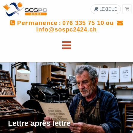
LEXIQUE
Permanence :
ou
076 335 75 10
info@sospc2424.ch
Lettre après lettre