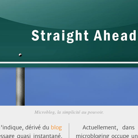
Microblog, la simplicité au pouvoir.
'indique, dérivé du
blog
Actuellement, dans
essage quasi instantané,
microbloging occupe un