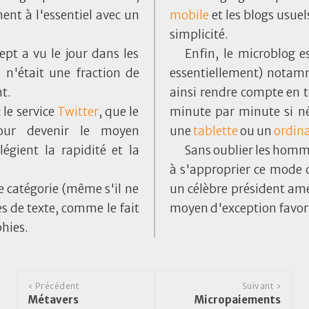
ent à l'essentiel avec un
mobile
et les blogs usuel
simplicité.
ept a vu le jour dans les
Enfin, le microblog e
e
n'était une fraction de
essentiellement) notamm
t.
ainsi rendre compte en 
 le service
Twitter
, que le
minute par minute si né
pour devenir le moyen
une
tablette
ou un
ordin
légient la rapidité et la
Sans oublier les homm
à s'approprier ce mode 
e catégorie (même s'il ne
un célèbre président amé
s de texte, comme le fait
moyen d'exception favori 
hies.
‹ Précédent
Suivant ›
Métavers
Micropaiements