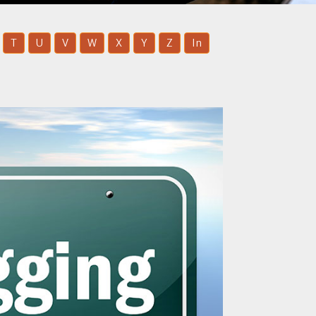
T
U
V
W
X
Y
Z
In