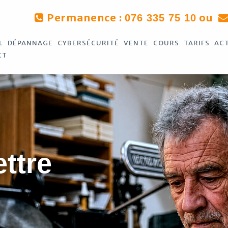
Permanence :
ou
076 335 75 10
L
DÉPANNAGE
CYBERSÉCURITÉ
VENTE
COURS
TARIFS
AC
CT
ettre