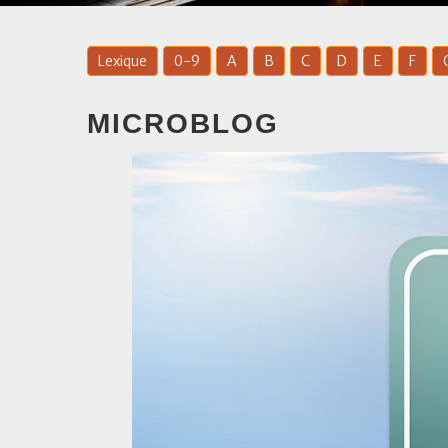
Lexique
0-9
A
B
C
D
E
F
MICROBLOG