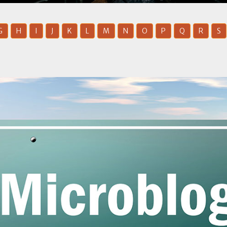
G
H
I
J
K
L
M
N
O
P
Q
R
S