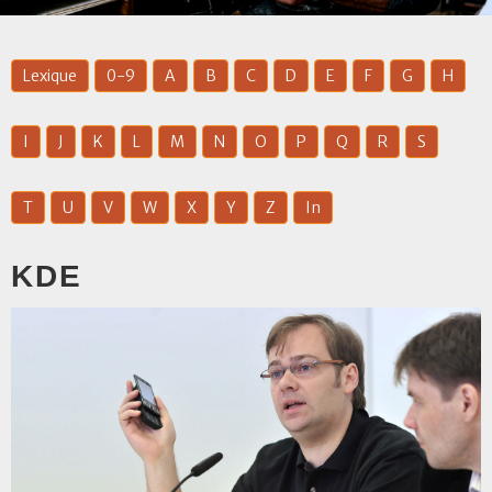
Lexique
0-9
A
B
C
D
E
F
G
H
I
J
K
L
M
N
O
P
Q
R
S
T
U
V
W
X
Y
Z
In
KDE