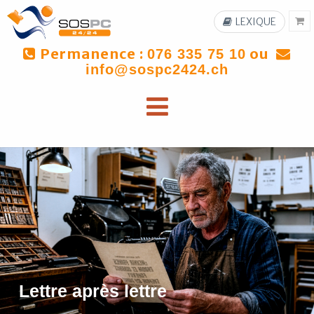
LEXIQUE
Permanence :
ou
076 335 75 10
info@sospc2424.ch
Lettre après lettre