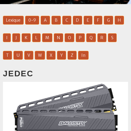
Lexique
0-9
A
B
C
D
E
F
G
H
I
J
K
L
M
N
O
P
Q
R
S
T
U
V
W
X
Y
Z
In
JEDEC