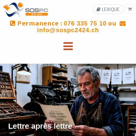
LEXIQUE
Permanence :
ou
076 335 75 10
info@sospc2424.ch
Lettre après lettre