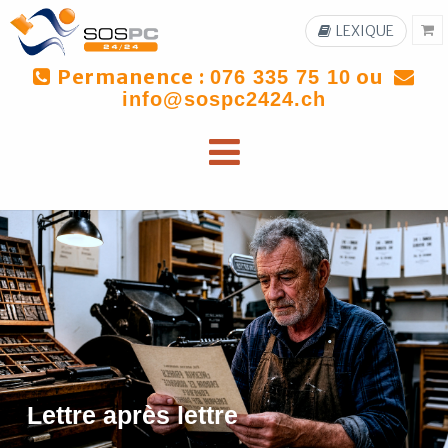
LEXIQUE
Permanence :
ou
076 335 75 10
info@sospc2424.ch
Lettre après lettre