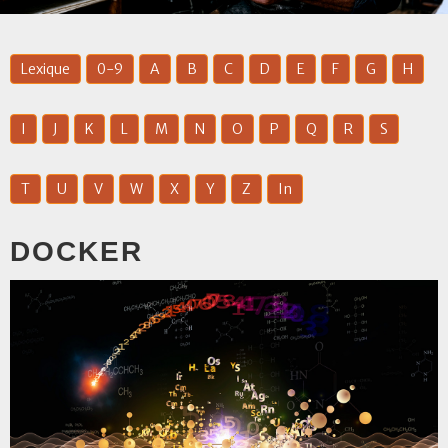
Lexique
0-9
A
B
C
D
E
F
G
H
I
J
K
L
M
N
O
P
Q
R
S
T
U
V
W
X
Y
Z
In
DOCKER