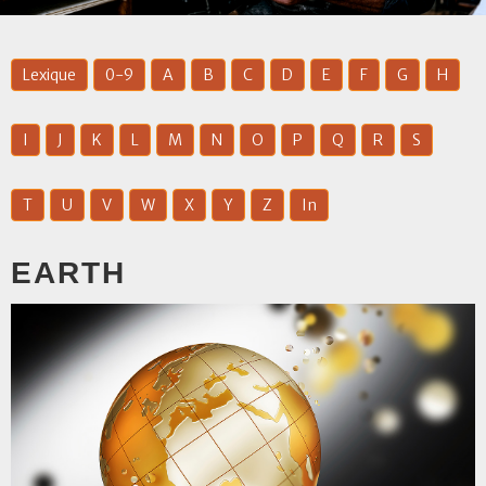
Lexique
0-9
A
B
C
D
E
F
G
H
I
J
K
L
M
N
O
P
Q
R
S
T
U
V
W
X
Y
Z
In
EARTH