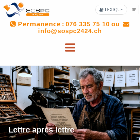
LEXIQUE
Permanence :
ou
076 335 75 10
info@sospc2424.ch
Lettre après lettre