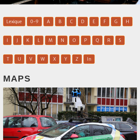
Lexique
0-9
A
B
C
D
E
F
G
H
I
J
K
L
M
N
O
P
Q
R
S
T
U
V
W
X
Y
Z
In
MAPS