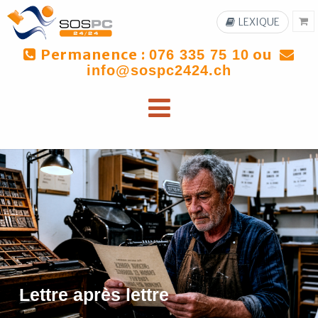
LEXIQUE
Permanence :
ou
076 335 75 10
info@sospc2424.ch
Lettre après lettre