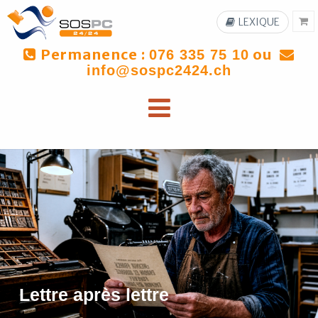
LEXIQUE
Permanence :
ou
076 335 75 10
info@sospc2424.ch
Lettre après lettre