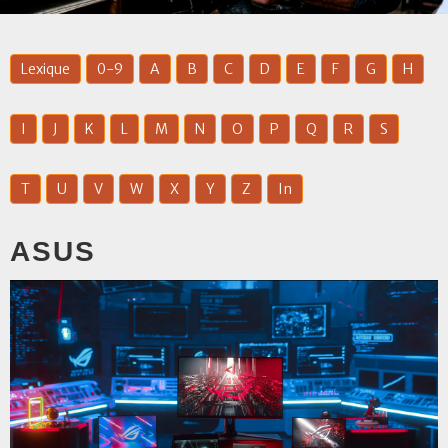
Lexique
0-9
A
B
C
D
E
F
G
H
I
J
K
L
M
N
O
P
Q
R
S
T
U
V
W
X
Y
Z
In
ASUS