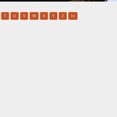
T
U
V
W
X
Y
Z
In