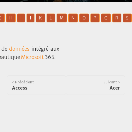
G
H
I
J
K
L
M
N
O
P
Q
R
S
e de
données
intégré aux
reautique
Microsoft
365.
‹ Précédent
Suivant ›
Access
Acer