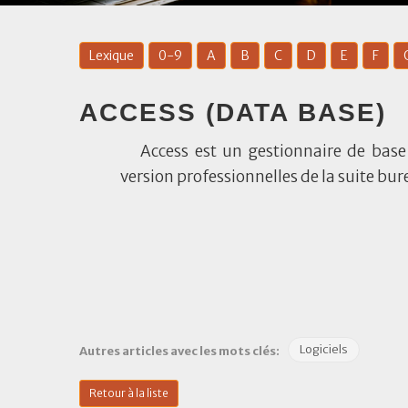
Lexique
0-9
A
B
C
D
E
F
ACCESS (DATA BASE)
Access est un gestionnaire de bas
version professionnelles de la suite bu
Logiciels
Autres articles avec les mots clés:
Retour à la liste