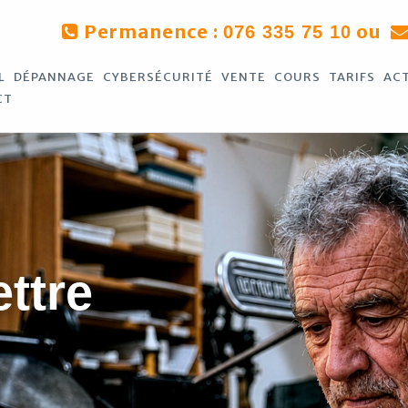
Permanence :
ou
076 335 75 10
L
DÉPANNAGE
CYBERSÉCURITÉ
VENTE
COURS
TARIFS
AC
CT
ettre