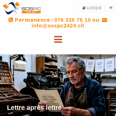
LEXIQUE
Permanence :
ou
076 335 75 10
info@sospc2424.ch
Lettre après lettre