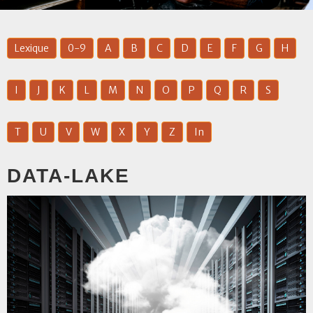
Lexique
0-9
A
B
C
D
E
F
G
H
I
J
K
L
M
N
O
P
Q
R
S
T
U
V
W
X
Y
Z
In
DATA-LAKE