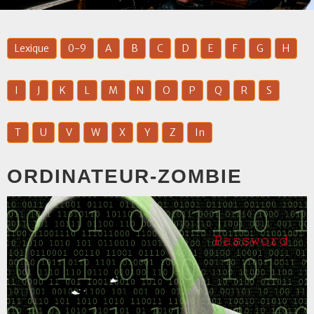
Lexique
0-9
A
B
C
D
E
F
G
H
I
J
K
L
M
N
O
P
Q
R
S
T
U
V
W
X
Y
Z
In
ORDINATEUR-ZOMBIE