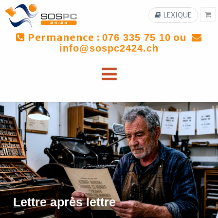
LEXIQUE
Permanence :
ou
076 335 75 10
info@sospc2424.ch
Lettre après lettre