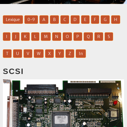
Lexique
0-9
A
B
C
D
E
F
G
H
I
J
K
L
M
N
O
P
Q
R
S
T
U
V
W
X
Y
Z
In
SCSI