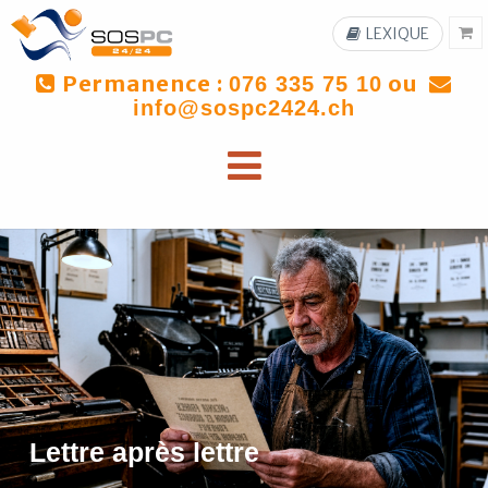
LEXIQUE
Permanence :
ou
076 335 75 10
info@sospc2424.ch
Lettre après lettre