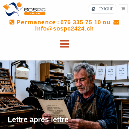
LEXIQUE
Permanence :
ou
076 335 75 10
info@sospc2424.ch
Lettre après lettre