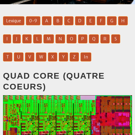
Lexique
0-9
A
B
C
D
E
F
G
H
I
J
K
L
M
N
O
P
Q
R
S
T
U
V
W
X
Y
Z
In
QUAD CORE (QUATRE
COEURS)