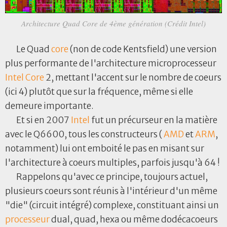
Architecture Quad Core de 4ème génération (Crédit Intel)
Le Quad
core
(non de code Kentsfield) une version
plus performante de l'architecture microprocesseur
Intel
Core
2, mettant l'accent sur le nombre de coeurs
(ici 4) plutôt que sur la fréquence, même si elle
demeure importante.
Et si en 2007
Intel
fut un précurseur en la matière
avec le Q6600, tous les constructeurs (
AMD
et
ARM
,
notamment) lui ont emboité le pas en misant sur
l'architecture à coeurs multiples, parfois jusqu'à 64 !
Rappelons qu'avec ce principe, toujours actuel,
plusieurs coeurs sont réunis à l'intérieur d'un même
"die" (circuit intégré) complexe, constituant ainsi un
processeur
dual, quad, hexa ou même dodécacoeurs