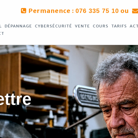
Permanence :
ou
076 335 75 10
L
DÉPANNAGE
CYBERSÉCURITÉ
VENTE
COURS
TARIFS
AC
CT
ettre