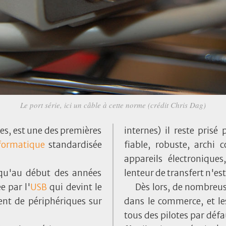
Le port série, ici un câble à cette norme (crédit Chris Dag)
mes, est une des premières
internes) il reste prisé
formatique
standardisée
fiable, robuste, archi
appareils électroniqu
squ'au début des années
lenteur de transfert n'es
e par l'
USB
qui devint le
Dès lors, de nombreuse
ent de périphériques sur
dans le commerce, et le
tous des pilotes par défa