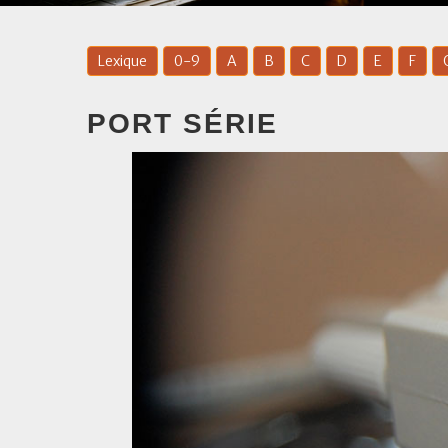
Lexique
0-9
A
B
C
D
E
F
PORT SÉRIE