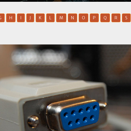
G
H
I
J
K
L
M
N
O
P
Q
R
S