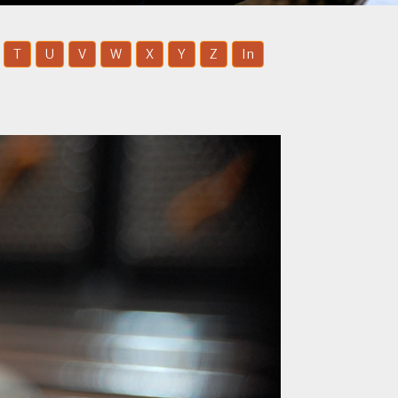
T
U
V
W
X
Y
Z
In