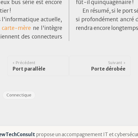
eux bus série est encore
fût-il quinquagénaire !
ier !
En résumé, si le port s
s l'informatique actuelle,
si profondément ancré d
e
carte-mère
ne l'intègre
rendra encore longtemps 
tiennent des connecteurs
‹ Précédent
Suivant ›
Port parallèle
Porte dérobée
Connectique
ewTechConsult
propose un accompagnement IT et cybersécur