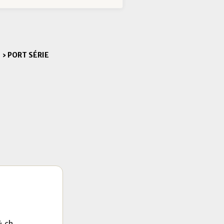
E
›
PORT SÉRIE
4.ch