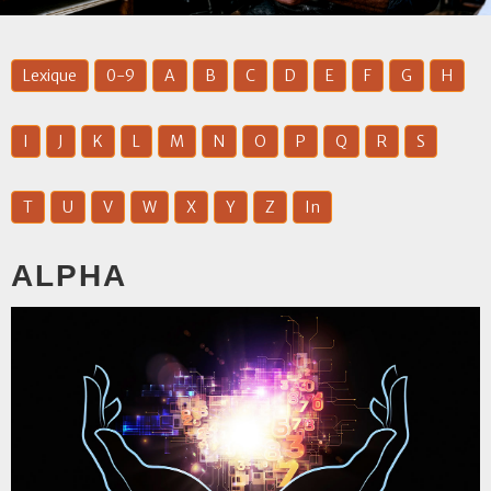
Lexique
0-9
A
B
C
D
E
F
G
H
I
J
K
L
M
N
O
P
Q
R
S
T
U
V
W
X
Y
Z
In
ALPHA