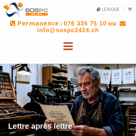
LEXIQUE
Permanence :
ou
076 335 75 10
info@sospc2424.ch
Lettre après lettre