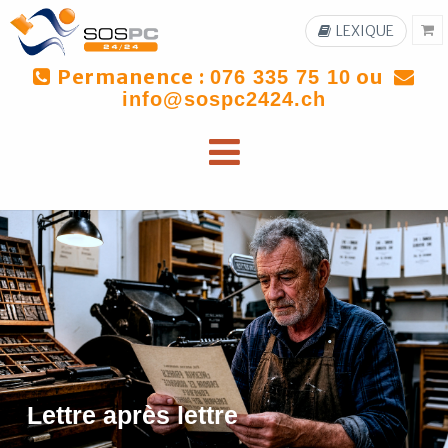
LEXIQUE
Permanence :
ou
076 335 75 10
info@sospc2424.ch
Lettre après lettre