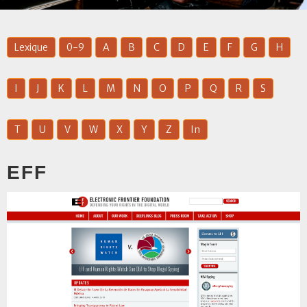
Lexique
0-9
A
B
C
D
E
F
G
H
I
J
K
L
M
N
O
P
Q
R
S
T
U
V
W
X
Y
Z
In
EFF