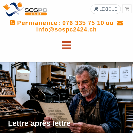
LEXIQUE
Permanence :
ou
076 335 75 10
info@sospc2424.ch
Lettre après lettre