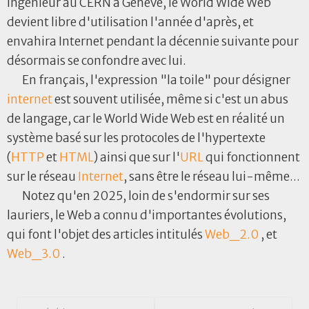
ingénieur au CERN à Genève, le World Wide Web
devient libre d'utilisation l'année d'après, et
envahira Internet pendant la décennie suivante pour
désormais se confondre avec lui.
En français, l'expression "la toile" pour désigner
internet
est souvent utilisée, même si c'est un abus
de langage, car le World Wide Web est en réalité un
système basé sur les protocoles de l'hypertexte
(
HTTP
et
HTML
) ainsi que sur l'
URL
qui fonctionnent
sur le réseau
Internet
, sans être le réseau lui-même...
Notez qu'en 2025, loin de s'endormir sur ses
lauriers, le Web a connu d'importantes évolutions,
qui font l'objet des articles intitulés
Web_2.0
, et
Web_3.0
.