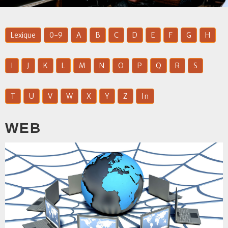
Lexique
0-9
A
B
C
D
E
F
G
H
I
J
K
L
M
N
O
P
Q
R
S
T
U
V
W
X
Y
Z
In
WEB