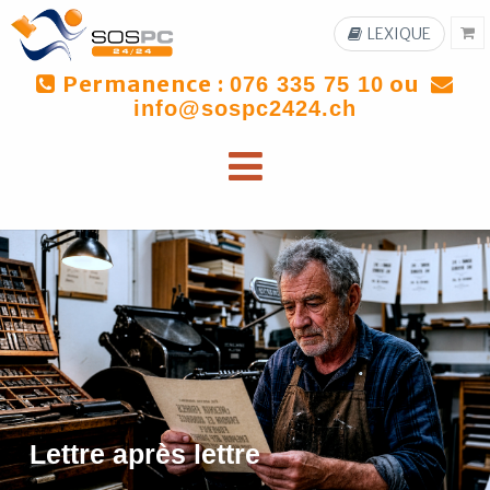
LEXIQUE
Permanence :
ou
076 335 75 10
info@sospc2424.ch
Lettre après lettre