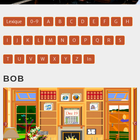
Lexique
0-9
A
B
C
D
E
F
G
H
I
J
K
L
M
N
O
P
Q
R
S
T
U
V
W
X
Y
Z
In
BOB