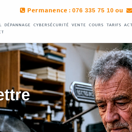
Permanence :
ou
076 335 75 10
L
DÉPANNAGE
CYBERSÉCURITÉ
VENTE
COURS
TARIFS
AC
CT
ettre