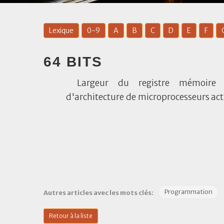
Lexique
0-9
A
B
C
D
E
F
64 BITS
Largeur du registre mémoire 
d'architecture de microprocesseurs act
Programmation
Autres articles avec les mots clés:
Retour à la liste