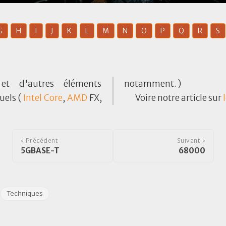
G
H
I
J
K
L
M
N
O
P
Q
R
S
et d'autres éléments
notamment. )
uels (
Intel
Core
,
AMD
FX,
Voire notre article sur
‹ Précédent
Suivant ›
5GBASE-T
68000
Techniques