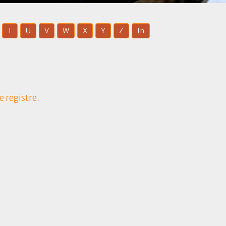
T
U
V
W
X
Y
Z
In
le registre
.