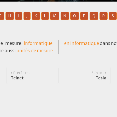
G
H
I
J
K
L
M
N
O
P
Q
R
S
 de mesure
informatique
en informatique
dans not
ire aussi
unités de mesure
‹ Précédent
Suivant ›
Telnet
Tesla