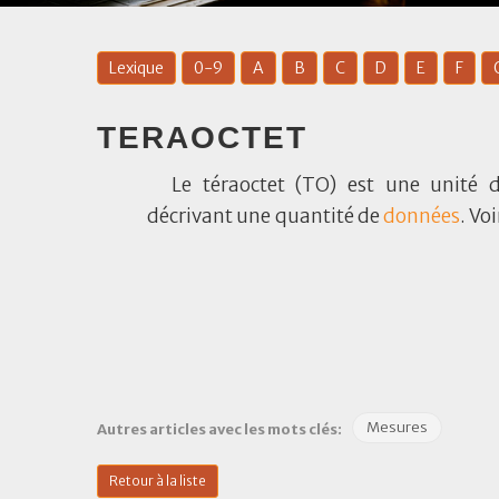
Lexique
0-9
A
B
C
D
E
F
TERAOCTET
Le téraoctet (TO) est une unité
décrivant une quantité de
données
. Vo
Mesures
Autres articles avec les mots clés:
Retour à la liste