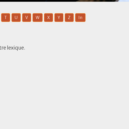
T
U
V
W
X
Y
Z
In
re lexique.