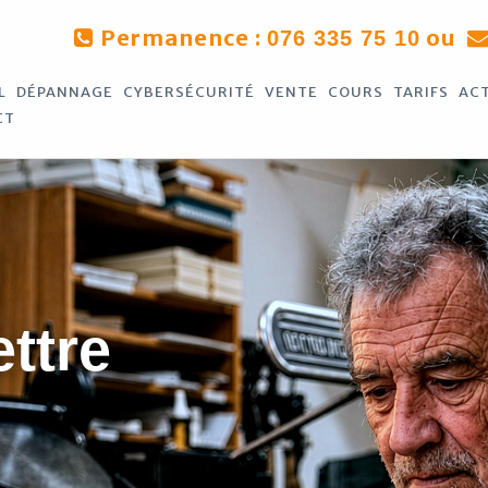
Permanence :
ou
076 335 75 10
L
DÉPANNAGE
CYBERSÉCURITÉ
VENTE
COURS
TARIFS
AC
CT
ettre